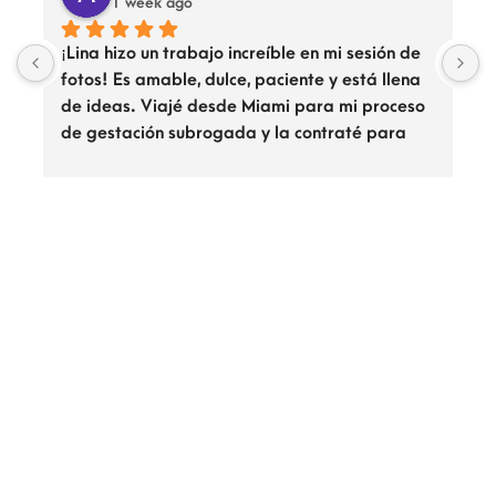
1 week ago
¡Lina hizo un trabajo increíble en mi sesión de 
M
fotos! Es amable, dulce, paciente y está llena 
m
de ideas. Viajé desde Miami para mi proceso 
r
de gestación subrogada y la contraté para 
d
una sesión de fotos con la barriga de la madre 
c
subrogada y yo. ¡Planeo contratarla de nuevo 
p
en las próximas semanas! ¡La recomiendo sin 
duda!