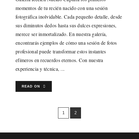
momentos de tu recién nacido con una sesión
Lina Hernandez
fotográfica inolvidable. Cada pequeño detalle, desde
Ed. La Ria, Cra. 47 #102-170 of 903 Torre 1, Riomar,
sus diminutos dedos hasta sus dulces expresiones,
Barranquilla, Atlántico, Colombia
merece ser inmortalizado. En nuestra galería,
encontrarás ejemplos de cómo una sesión de fotos
lina@linahernandezfotografia.com
profesional puede transformar estos instantes
efímeros en recuerdos eternos. Con nuestra
experiencia y técnica, ...
MÁS INFORMACIÓN
READ ON
Paquetes
Sesion Recien Nacido
Sesion de Bebe
Sesion Maternidad
1
2
Sesion Familiar
Sesion Mascotas